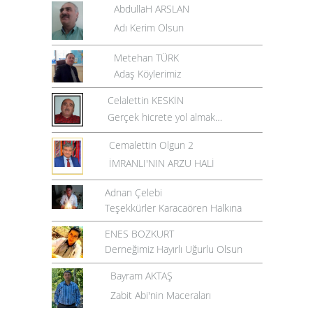
AbdullaH ARSLAN
Adı Kerim Olsun
Metehan TÜRK
Adaş Köylerimiz
Celalettin KESKİN
Gerçek hicrete yol almak…
Cemalettin Olgun 2
İMRANLI'NIN ARZU HALİ
Adnan Çelebi
Teşekkürler Karacaören Halkına
ENES BOZKURT
Derneğimiz Hayırlı Uğurlu Olsun
Bayram AKTAŞ
Zabit Abi'nin Maceraları