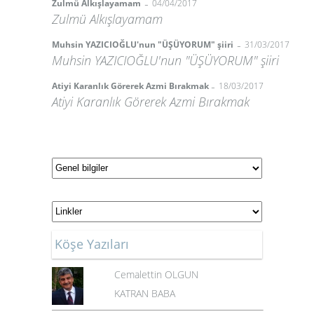
-
Zulmü Alkışlayamam
04/04/2017
Zulmü Alkışlayamam
-
Muhsin YAZICIOĞLU'nun "ÜŞÜYORUM" şiiri
31/03/2017
Muhsin YAZICIOĞLU'nun "ÜŞÜYORUM" şiiri
-
Atiyi Karanlık Görerek Azmi Bırakmak
18/03/2017
Atiyi Karanlık Görerek Azmi Bırakmak
Köşe Yazıları
Cemalettin OLGUN
KATRAN BABA