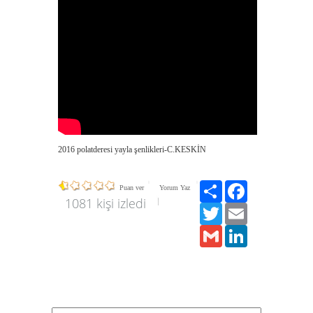
2016 polatderesi yayla şenlikleri-C.KESKİN
Paylaş
Facebook
Puan ver
Yorum Yaz
1081 kişi izledi
Twitter
Email
Gmail
LinkedIn