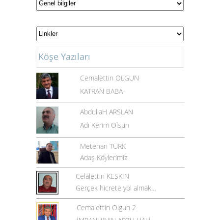
Köşe Yazıları
Cemalettin OLGUN
KATRAN BABA
AbdullaH ARSLAN
Adı Kerim Olsun
Metehan TÜRK
Adaş Köylerimiz
Celalettin KESKİN
Gerçek hicrete yol almak…
Cemalettin Olgun 2