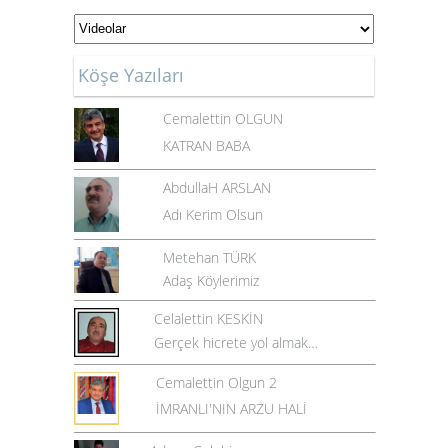
Köşe Yazıları
Cemalettin OLGUN
KATRAN BABA
AbdullaH ARSLAN
Adı Kerim Olsun
Metehan TÜRK
Adaş Köylerimiz
Celalettin KESKİN
Gerçek hicrete yol almak…
Cemalettin Olgun 2
İMRANLI'NIN ARZU HALİ