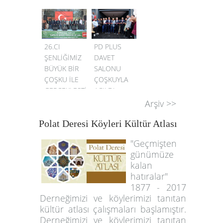
26.CI
PD PLUS
ŞENLİĞİMİZ
DAVET
BÜYÜK BİR
SALONU
ÇOŞKU İLE
ÇOŞKUYLA
GERÇEKLEŞTİ
AÇILDI
Arşiv >>
Polat Deresi Köyleri Kültür Atlası
"Geçmişten
günümüze
kalan
hatıralar"
1877 - 2017
Derneğimizi ve köylerimizi tanıtan
kültür atlası çalışmaları başlamıştır.
Derneğimizi ve köylerimizi tanıtan